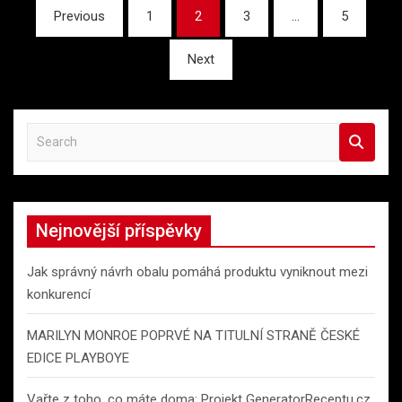
Stránkování
Previous
1
2
3
…
5
příspěvků
Next
S
e
a
r
c
Nejnovější příspěvky
h
Jak správný návrh obalu pomáhá produktu vyniknout mezi
konkurencí
MARILYN MONROE POPRVÉ NA TITULNÍ STRANĚ ČESKÉ
EDICE PLAYBOYE
Vařte z toho, co máte doma: Projekt GeneratorReceptu.cz