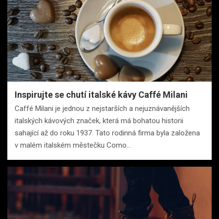
Inspirujte se chutí italské kávy Caffé Milani
Caffé Milani je jednou z nejstarších a nejuznávanějších
italských kávových značek, která má bohatou historii
sahající až do roku 1937. Tato rodinná firma byla založena
v malém italském městečku Como…