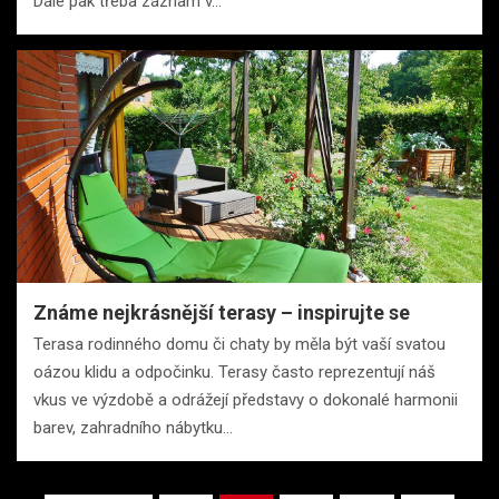
Dále pak třeba záznam v…
Známe nejkrásnější terasy – inspirujte se
Terasa rodinného domu či chaty by měla být vaší svatou
oázou klidu a odpočinku. Terasy často reprezentují náš
vkus ve výzdobě a odrážejí představy o dokonalé harmonii
barev, zahradního nábytku…