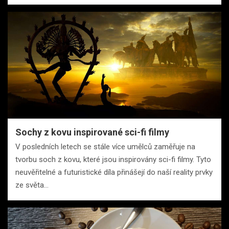
Sochy z kovu inspirované sci-fi filmy
V posledních letech se stále více umělců zaměřuje na
tvorbu soch z kovu, které jsou inspirovány sci-fi filmy. Tyto
neuvěřitelné a futuristické díla přinášejí do naší reality prvky
ze světa…