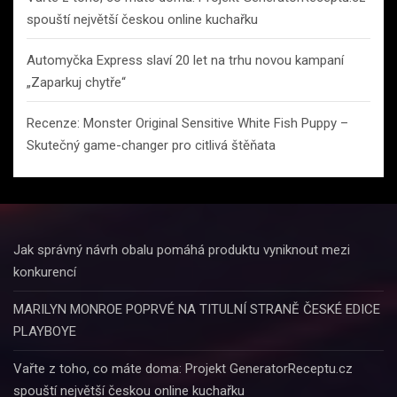
spouští největší českou online kuchařku
Automyčka Express slaví 20 let na trhu novou kampaní
„Zaparkuj chytře“
Recenze: Monster Original Sensitive White Fish Puppy –
Skutečný game-changer pro citlivá štěňata
Jak správný návrh obalu pomáhá produktu vyniknout mezi
konkurencí
MARILYN MONROE POPRVÉ NA TITULNÍ STRANĚ ČESKÉ EDICE
PLAYBOYE
Vařte z toho, co máte doma: Projekt GeneratorReceptu.cz
spouští největší českou online kuchařku