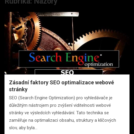
Rubrika:
Názory
Zásadní faktory SEO optimalizace webové
stránky
SEO (Search Engine Optimization) pro vyhledávače je
důležitým nástrojem pro zvýšení viditelnosti webové
stránky ve výsledcích vyhledávání. Tato technika se
zaměřuje na optimalizaci obsahu, struktury a klíčových
slov, aby byla…