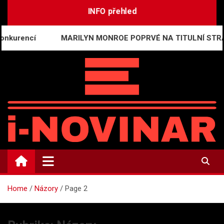
Skip
INFO přehled
to
content
MARILYN MONROE POPRVÉ NA TITULNÍ STRANĚ ČESKÉ
i-NOVINÁŘ
Mediální komunikace a press relations
Home
Názory
Page 2