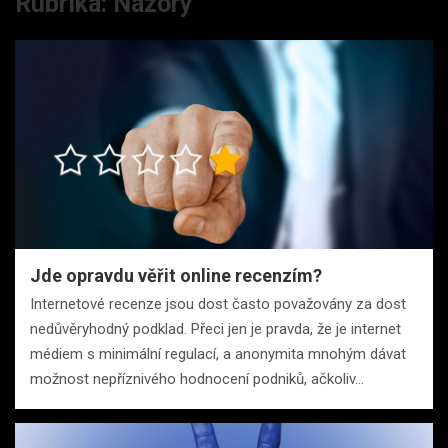
Rubrika:
Názory
Jde opravdu věřit online recenzím?
Internetové recenze jsou dost často považovány za dost
nedůvěryhodný podklad. Přeci jen je pravda, že je internet
médiem s minimální regulací, a anonymita mnohým dávat
možnost nepříznivého hodnocení podniků, ačkoliv…