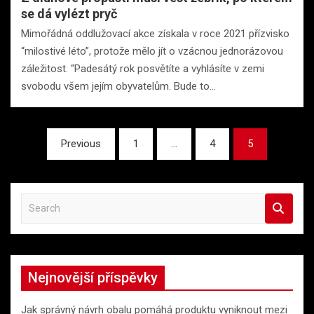
se dá vylézt pryč
Mimořádná oddlužovací akce získala v roce 2021 přízvisko
“milostivé léto”, protože mělo jít o vzácnou jednorázovou
záležitost. “Padesátý rok posvětíte a vyhlásíte v zemi
svobodu všem jejím obyvatelům. Bude to…
Stránkování
Previous
1
…
4
5
příspěvků
S
e
a
r
c
Nejnovější příspěvky
h
Jak správný návrh obalu pomáhá produktu vyniknout mezi