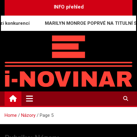
Skip
INFO přehled
to
content
kurencí
MARILYN MONROE POPRVÉ NA TITULNÍ STRANĚ
i-NOVINÁŘ
Mediální komunikace a press relations
Home
Názory
Page 5