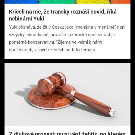
Křičeli na mě, že transky roznáší covid, říká
nebinární Yuki
Yuki přiznává, že žít v Česku jako “menšina v menšině” není
vždycky jednoduché, protože tuzemská společnost je
poměrně konzervativní. “Žijeme ve velmi binární
společnosti, v jiných zemích se tato témata…
Z dluhové propasti musí vést žebřík, po kterém