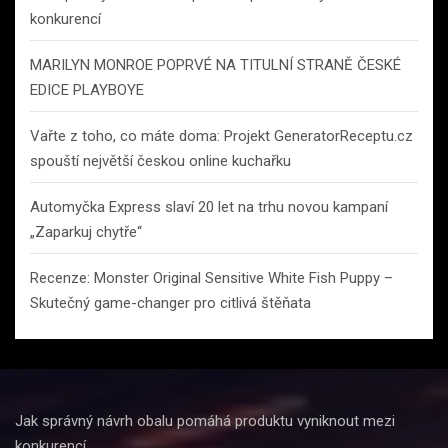
konkurencí
MARILYN MONROE POPRVÉ NA TITULNÍ STRANĚ ČESKÉ
EDICE PLAYBOYE
Vařte z toho, co máte doma: Projekt GeneratorReceptu.cz
spouští největší českou online kuchařku
Automyčka Express slaví 20 let na trhu novou kampaní
„Zaparkuj chytře“
Recenze: Monster Original Sensitive White Fish Puppy –
Skutečný game-changer pro citlivá štěňata
Jak správný návrh obalu pomáhá produktu vyniknout mezi
konkurencí