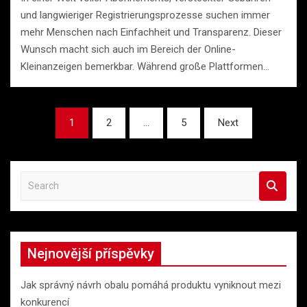
und langwieriger Registrierungsprozesse suchen immer
mehr Menschen nach Einfachheit und Transparenz. Dieser
Wunsch macht sich auch im Bereich der Online-
Kleinanzeigen bemerkbar. Während große Plattformen…
Stránkování
1
2
…
5
Next
příspěvků
S
e
a
r
c
Nejnovější příspěvky
h
Jak správný návrh obalu pomáhá produktu vyniknout mezi
konkurencí