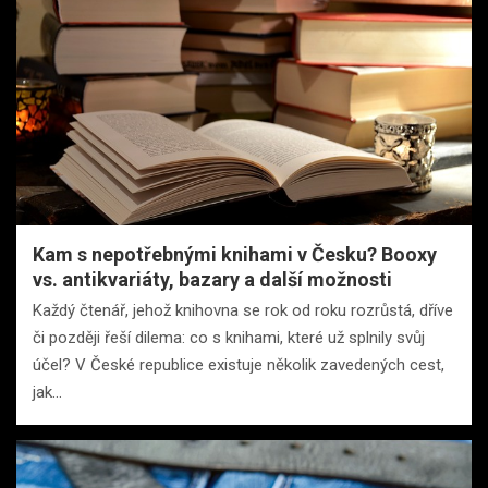
Kam s nepotřebnými knihami v Česku? Booxy
vs. antikvariáty, bazary a další možnosti
Každý čtenář, jehož knihovna se rok od roku rozrůstá, dříve
či později řeší dilema: co s knihami, které už splnily svůj
účel? V České republice existuje několik zavedených cest,
jak…