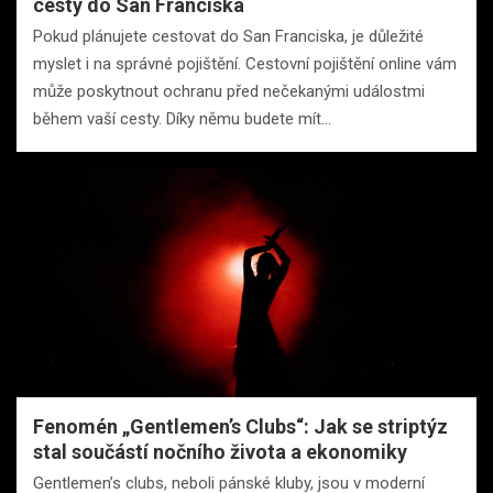
cesty do San Franciska
Pokud plánujete cestovat do San Franciska, je důležité
myslet i na správné pojištění. Cestovní pojištění online vám
může poskytnout ochranu před nečekanými událostmi
během vaší cesty. Díky němu budete mít…
Fenomén „Gentlemen’s Clubs“: Jak se striptýz
stal součástí nočního života a ekonomiky
Gentlemen’s clubs, neboli pánské kluby, jsou v moderní