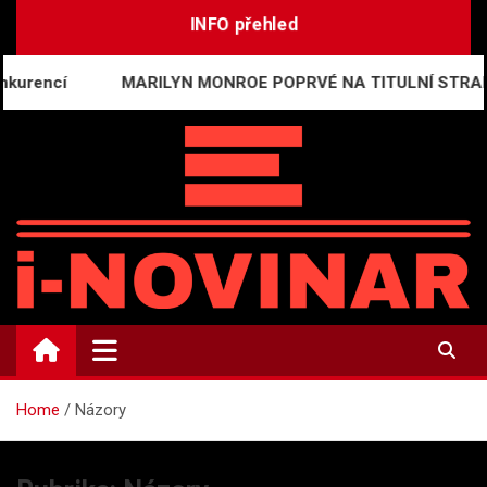
Skip
INFO přehled
to
content
MARILYN MONROE POPRVÉ NA TITULNÍ STRANĚ ČESKÉ 
i-NOVINÁŘ
Mediální komunikace a press relations
Home
Názory