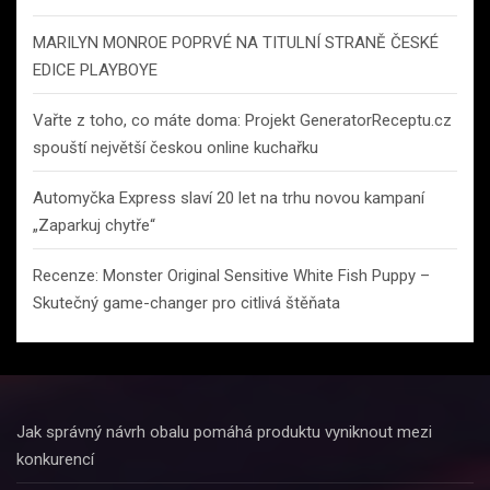
MARILYN MONROE POPRVÉ NA TITULNÍ STRANĚ ČESKÉ
EDICE PLAYBOYE
Vařte z toho, co máte doma: Projekt GeneratorReceptu.cz
spouští největší českou online kuchařku
Automyčka Express slaví 20 let na trhu novou kampaní
„Zaparkuj chytře“
Recenze: Monster Original Sensitive White Fish Puppy –
Skutečný game-changer pro citlivá štěňata
Jak správný návrh obalu pomáhá produktu vyniknout mezi
konkurencí