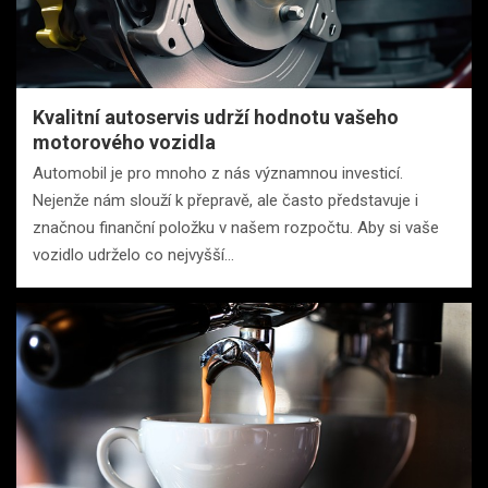
Kvalitní autoservis udrží hodnotu vašeho
motorového vozidla
Automobil je pro mnoho z nás významnou investicí.
Nejenže nám slouží k přepravě, ale často představuje i
značnou finanční položku v našem rozpočtu. Aby si vaše
vozidlo udrželo co nejvyšší…