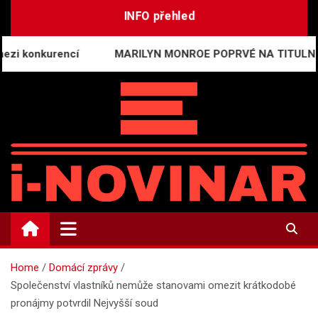
Skip
INFO přehled
to
content
nkurencí
MARILYN MONROE POPRVÉ NA TITULNÍ STRAN
i-NOVINÁŘ
Mediální komunikace a press relations
Home
Domácí zprávy
Společenství vlastníků nemůže stanovami omezit krátkodobé
pronájmy potvrdil Nejvyšší soud