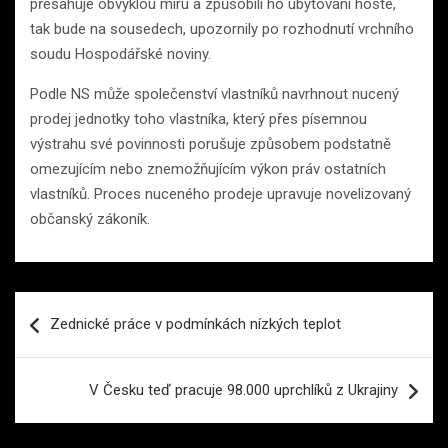
přesahuje obvyklou míru a způsobili ho ubytovaní hosté,
tak bude na sousedech, upozornily po rozhodnutí vrchního
soudu Hospodářské noviny.
Podle NS může společenství vlastníků navrhnout nucený
prodej jednotky toho vlastníka, který přes písemnou
výstrahu své povinnosti porušuje způsobem podstatně
omezujícím nebo znemožňujícím výkon práv ostatních
vlastníků. Proces nuceného prodeje upravuje novelizovaný
občanský zákoník.
Navigace
Zednické práce v podmínkách nízkých teplot
pro
příspěvek
V Česku teď pracuje 98.000 uprchlíků z Ukrajiny