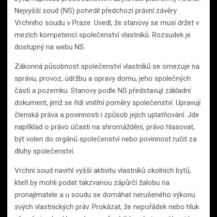
Nejvyšší soud (NS) potvrdil předchozí právní závěry
Vrchního soudu v Praze. Uvedl, že stanovy se musí držet v
mezích kompetencí společenství vlastníků. Rozsudek je
dostupný na webu NS.
Zákonná působnost společenství vlastníků se omezuje na
správu, provoz, údržbu a opravy domu, jeho společných
částí a pozemku. Stanovy podle NS představují základní
dokument, jímž se řídí vnitřní poměry společenství. Upravují
členská práva a povinnosti i způsob jejich uplatňování. Jde
například o právo účasti na shromáždění, právo hlasovat,
být volen do orgánů společenství nebo povinnost ručit za
dluhy společenství.
Vrchní soud navrhl vyšší aktivitu vlastníků okolních bytů,
kteří by mohli podat takzvanou zápůrčí žalobu na
pronajímatele a u soudu se domáhat nerušeného výkonu
svých vlastnických práv. Prokázat, že nepořádek nebo hluk