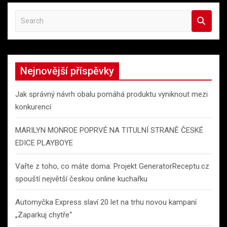
S
e
a
r
c
Nejnovější příspěvky
h
Jak správný návrh obalu pomáhá produktu vyniknout mezi
konkurencí
MARILYN MONROE POPRVÉ NA TITULNÍ STRANĚ ČESKÉ
EDICE PLAYBOYE
Vařte z toho, co máte doma: Projekt GeneratorReceptu.cz
spouští největší českou online kuchařku
Automyčka Express slaví 20 let na trhu novou kampaní
„Zaparkuj chytře“