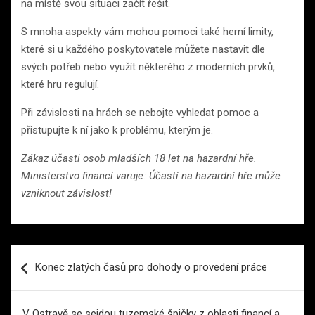
na místě svou situaci začít řešit.
S mnoha aspekty vám mohou pomoci také herní limity,
které si u každého poskytovatele můžete nastavit dle
svých potřeb nebo využít některého z moderních prvků,
které hru regulují.
Při závislosti na hrách se nebojte vyhledat pomoc a
přistupujte k ní jako k problému, kterým je.
Zákaz účasti osob mladších 18 let na hazardní hře.
Ministerstvo financí varuje: Účastí na hazardní hře může
vzniknout závislost!
Navigace
Konec zlatých časů pro dohody o provedení práce
pro
příspěvek
V Ostravě se sejdou tuzemské špičky z oblasti financí a