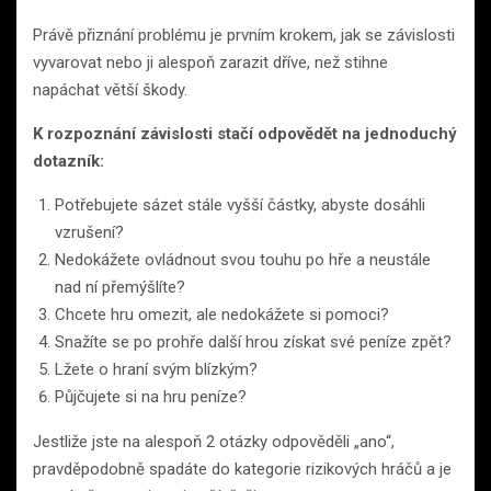
Právě přiznání problému je prvním krokem, jak se závislosti
vyvarovat nebo ji alespoň zarazit dříve, než stihne
napáchat větší škody.
K rozpoznání závislosti stačí odpovědět na jednoduchý
dotazník:
Potřebujete sázet stále vyšší částky, abyste dosáhli
vzrušení?
Nedokážete ovládnout svou touhu po hře a neustále
nad ní přemýšlíte?
Chcete hru omezit, ale nedokážete si pomoci?
Snažíte se po prohře další hrou získat své peníze zpět?
Lžete o hraní svým blízkým?
Půjčujete si na hru peníze?
Jestliže jste na alespoň 2 otázky odpověděli „ano“,
pravděpodobně spadáte do kategorie rizikových hráčů a je