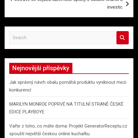
investic
S
e
a
r
c
Nejnovější příspěvky
h
Jak správný návrh obalu pomáhá produktu vyniknout mezi
konkurencí
MARILYN MONROE POPRVÉ NA TITULNÍ STRANĚ ČESKÉ
EDICE PLAYBOYE
Vařte z toho, co máte doma: Projekt GeneratorReceptu.cz
spouští největší českou online kuchařku