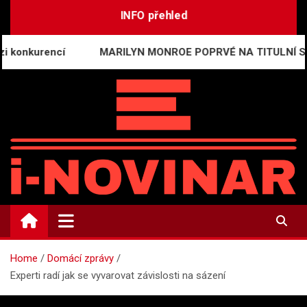
Skip
INFO přehled
to
content
urencí
MARILYN MONROE POPRVÉ NA TITULNÍ STRANĚ 
i-NOVINÁŘ
Mediální komunikace a press relations
Home
Domácí zprávy
Experti radí jak se vyvarovat závislosti na sázení