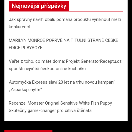
c
Nejnovější příspěvky
h
Jak správný návrh obalu pomáhá produktu vyniknout mezi
konkurencí
MARILYN MONROE POPRVÉ NA TITULNÍ STRANĚ ČESKÉ
EDICE PLAYBOYE
Vařte z toho, co máte doma: Projekt GeneratorReceptu.cz
spouští největší českou online kuchařku
Automyčka Express slaví 20 let na trhu novou kampaní
„Zaparkuj chytře“
Recenze: Monster Original Sensitive White Fish Puppy –
Skutečný game-changer pro citlivá štěňata