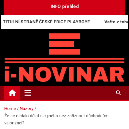
Skip
INFO přehled
to
content
 STRANĚ ČESKÉ EDICE PLAYBOYE
Vařte z toho, co máte
i-NOVINÁŘ
Mediální komunikace a press relations
Home
Názory
Že se nedalo dělat nic jiného než zaříznout důchodcům
valorizaci?