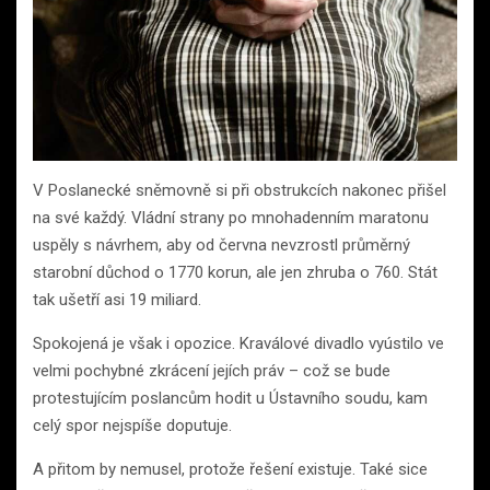
V Poslanecké sněmovně si při obstrukcích nakonec přišel
na své každý. Vládní strany po mnohadenním maratonu
uspěly s návrhem, aby od června nevzrostl průměrný
starobní důchod o 1770 korun, ale jen zhruba o 760. Stát
tak ušetří asi 19 miliard.
Spokojená je však i opozice. Kraválové divadlo vyústilo ve
velmi pochybné zkrácení jejích práv – což se bude
protestujícím poslancům hodit u Ústavního soudu, kam
celý spor nejspíše doputuje.
A přitom by nemusel, protože řešení existuje. Také sice