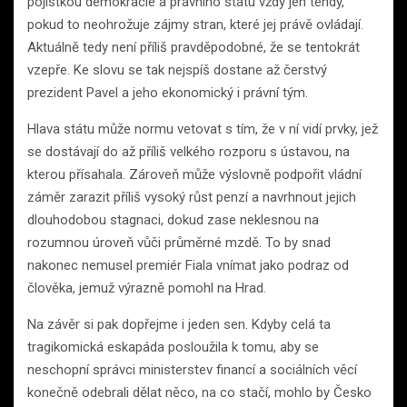
pojistkou demokracie a právního státu vždy jen tehdy,
pokud to neohrožuje zájmy stran, které jej právě ovládají.
Aktuálně tedy není příliš pravděpodobné, že se tentokrát
vzepře. Ke slovu se tak nejspíš dostane až čerstvý
prezident Pavel a jeho ekonomický i právní tým.
Hlava státu může normu vetovat s tím, že v ní vidí prvky, jež
se dostávají do až příliš velkého rozporu s ústavou, na
kterou přísahala. Zároveň může výslovně podpořit vládní
záměr zarazit příliš vysoký růst penzí a navrhnout jejich
dlouhodobou stagnaci, dokud zase neklesnou na
rozumnou úroveň vůči průměrné mzdě. To by snad
nakonec nemusel premiér Fiala vnímat jako podraz od
člověka, jemuž výrazně pomohl na Hrad.
Na závěr si pak dopřejme i jeden sen. Kdyby celá ta
tragikomická eskapáda posloužila k tomu, aby se
neschopní správci ministerstev financí a sociálních věcí
konečně odebrali dělat něco, na co stačí, mohlo by Česko