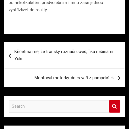
po několikaletém předvolebním flámu zase jednou
vystřízlivět do reality.
Navigace
Křičeli na mě, že transky roznáší covid, říká nebinární
pro
Yuki
příspěvek
Montoval motorky, dnes vaří z pampelišek.
S
e
a
r