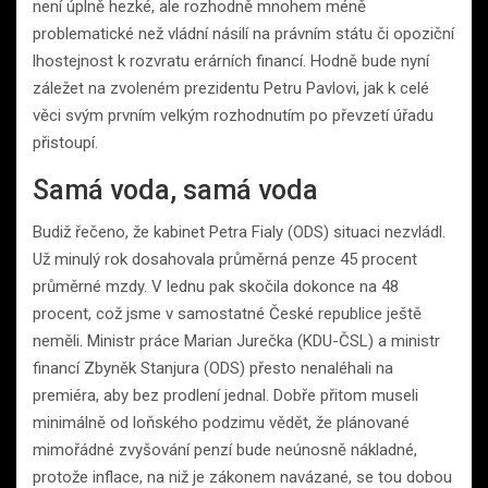
není úplně hezké, ale rozhodně mnohem méně
problematické než vládní násilí na právním státu či opoziční
lhostejnost k rozvratu erárních financí. Hodně bude nyní
záležet na zvoleném prezidentu Petru Pavlovi, jak k celé
věci svým prvním velkým rozhodnutím po převzetí úřadu
přistoupí.
Samá voda, samá voda
Budiž řečeno, že kabinet Petra Fialy (ODS) situaci nezvládl.
Už minulý rok dosahovala průměrná penze 45 procent
průměrné mzdy. V lednu pak skočila dokonce na 48
procent, což jsme v samostatné České republice ještě
neměli. Ministr práce Marian Jurečka (KDU-ČSL) a ministr
financí Zbyněk Stanjura (ODS) přesto nenaléhali na
premiéra, aby bez prodlení jednal. Dobře přitom museli
minimálně od loňského podzimu vědět, že plánované
mimořádné zvyšování penzí bude neúnosně nákladné,
protože inflace, na niž je zákonem navázané, se tou dobou