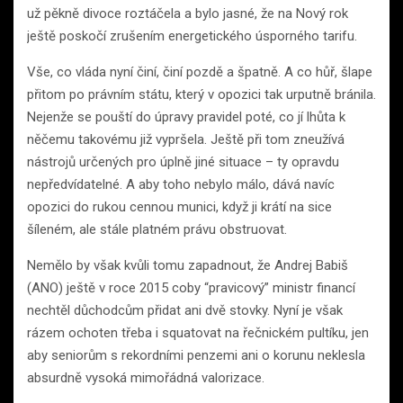
už pěkně divoce roztáčela a bylo jasné, že na Nový rok
ještě poskočí zrušením energetického úsporného tarifu.
Vše, co vláda nyní činí, činí pozdě a špatně. A co hůř, šlape
přitom po právním státu, který v opozici tak urputně bránila.
Nejenže se pouští do úpravy pravidel poté, co jí lhůta k
něčemu takovému již vypršela. Ještě při tom zneužívá
nástrojů určených pro úplně jiné situace – ty opravdu
nepředvídatelné. A aby toho nebylo málo, dává navíc
opozici do rukou cennou munici, když ji krátí na sice
šíleném, ale stále platném právu obstruovat.
Nemělo by však kvůli tomu zapadnout, že Andrej Babiš
(ANO) ještě v roce 2015 coby “pravicový” ministr financí
nechtěl důchodcům přidat ani dvě stovky. Nyní je však
rázem ochoten třeba i squatovat na řečnickém pultíku, jen
aby seniorům s rekordními penzemi ani o korunu neklesla
absurdně vysoká mimořádná valorizace.