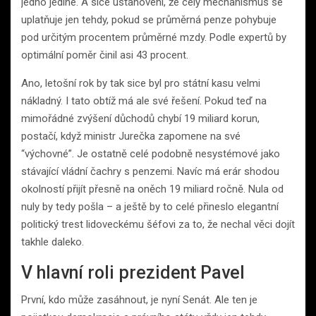
jedno jediné. A sice ustanovení, že celý mechanismus se
uplatňuje jen tehdy, pokud se průměrná penze pohybuje
pod určitým procentem průměrné mzdy. Podle expertů by
optimální poměr činil asi 43 procent.
Ano, letošní rok by tak sice byl pro státní kasu velmi
nákladný. I tato obtíž má ale své řešení. Pokud teď na
mimořádné zvýšení důchodů chybí 19 miliard korun,
postačí, když ministr Jurečka zapomene na své
“výchovné”. Je ostatně celé podobně nesystémové jako
stávající vládní čachry s penzemi. Navíc má erár shodou
okolností přijít přesně na oněch 19 miliard ročně. Nula od
nuly by tedy pošla – a ještě by to celé přineslo elegantní
politický trest lidoveckému šéfovi za to, že nechal věci dojít
takhle daleko.
V hlavní roli prezident Pavel
První, kdo může zasáhnout, je nyní Senát. Ale ten je