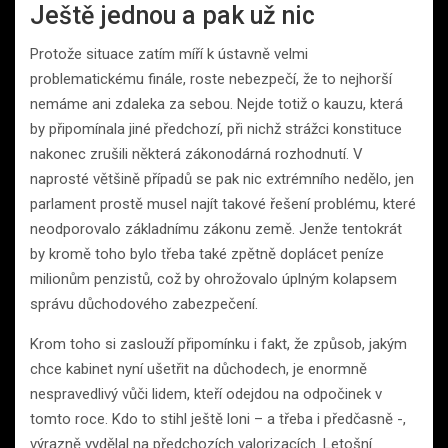
Ještě jednou a pak už nic
Protože situace zatím míří k ústavně velmi
problematickému finále, roste nebezpečí, že to nejhorší
nemáme ani zdaleka za sebou. Nejde totiž o kauzu, která
by připomínala jiné předchozí, při nichž strážci konstituce
nakonec zrušili některá zákonodárná rozhodnutí. V
naprosté většině případů se pak nic extrémního nedělo, jen
parlament prostě musel najít takové řešení problému, které
neodporovalo základnímu zákonu země. Jenže tentokrát
by kromě toho bylo třeba také zpětně doplácet peníze
milionům penzistů, což by ohrožovalo úplným kolapsem
správu důchodového zabezpečení.
Krom toho si zaslouží připomínku i fakt, že způsob, jakým
chce kabinet nyní ušetřit na důchodech, je enormně
nespravedlivý vůči lidem, kteří odejdou na odpočinek v
tomto roce. Kdo to stihl ještě loni – a třeba i předčasně -,
výrazně vydělal na předchozích valorizacích. Letošní