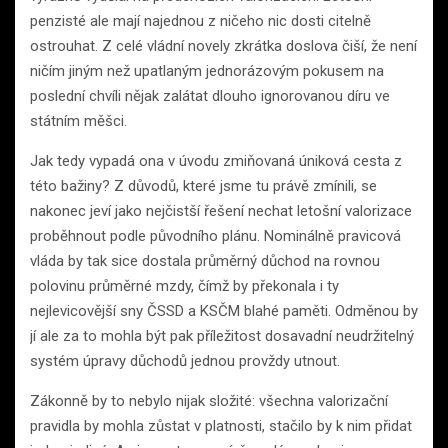
penzisté ale mají najednou z ničeho nic dosti citelně
ostrouhat. Z celé vládní novely zkrátka doslova čiší, že není
ničím jiným než upatlaným jednorázovým pokusem na
poslední chvíli nějak zalátat dlouho ignorovanou díru ve
státním měšci.
Jak tedy vypadá ona v úvodu zmiňovaná úniková cesta z
této bažiny? Z důvodů, které jsme tu právě zmínili, se
nakonec jeví jako nejčistší řešení nechat letošní valorizace
proběhnout podle původního plánu. Nominálně pravicová
vláda by tak sice dostala průměrný důchod na rovnou
polovinu průměrné mzdy, čímž by překonala i ty
nejlevicovější sny ČSSD a KSČM blahé paměti. Odměnou by
jí ale za to mohla být pak příležitost dosavadní neudržitelný
systém úpravy důchodů jednou provždy utnout.
Zákonně by to nebylo nijak složité: všechna valorizační
pravidla by mohla zůstat v platnosti, stačilo by k nim přidat