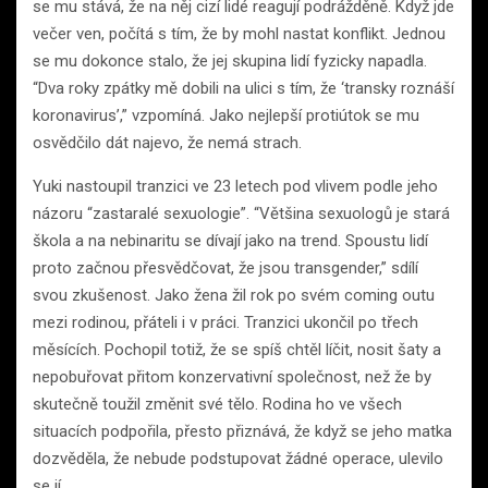
se mu stává, že na něj cizí lidé reagují podrážděně. Když jde
večer ven, počítá s tím, že by mohl nastat konflikt. Jednou
se mu dokonce stalo, že jej skupina lidí fyzicky napadla.
“Dva roky zpátky mě dobili na ulici s tím, že ‘transky roznáší
koronavirus’,” vzpomíná. Jako nejlepší protiútok se mu
osvědčilo dát najevo, že nemá strach.
Yuki nastoupil tranzici ve 23 letech pod vlivem podle jeho
názoru “zastaralé sexuologie”. “Většina sexuologů je stará
škola a na nebinaritu se dívají jako na trend. Spoustu lidí
proto začnou přesvědčovat, že jsou transgender,” sdílí
svou zkušenost. Jako žena žil rok po svém coming outu
mezi rodinou, přáteli i v práci. Tranzici ukončil po třech
měsících. Pochopil totiž, že se spíš chtěl líčit, nosit šaty a
nepobuřovat přitom konzervativní společnost, než že by
skutečně toužil změnit své tělo. Rodina ho ve všech
situacích podpořila, přesto přiznává, že když se jeho matka
dozvěděla, že nebude podstupovat žádné operace, ulevilo
se jí.