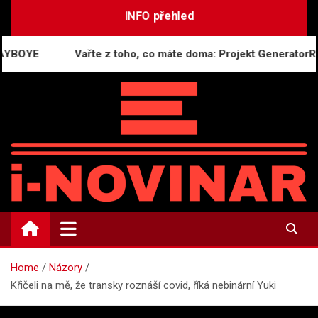
Skip
INFO přehled
to
content
Vařte z toho, co máte doma: Projekt GeneratorReceptu.c
i-NOVINÁŘ
Mediální komunikace a press relations
Home
Názory
Křičeli na mě, že transky roznáší covid, říká nebinární Yuki