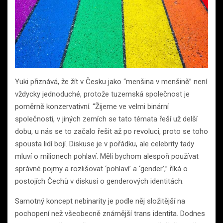
Yuki přiznává, že žít v Česku jako “menšina v menšině” není
vždycky jednoduché, protože tuzemská společnost je
poměrně konzervativní. “Žijeme ve velmi binární
společnosti, v jiných zemích se tato témata řeší už delší
dobu, u nás se to začalo řešit až po revoluci, proto se toho
spousta lidí bojí. Diskuse je v pořádku, ale celebrity tady
mluví o milionech pohlaví. Měli bychom alespoň používat
správné pojmy a rozlišovat ‘pohlaví’ a ‘gender’,” říká o
postojích Čechů v diskusi o genderových identitách.
Samotný koncept nebinarity je podle něj složitější na
pochopení než všeobecně známější trans identita. Dodnes