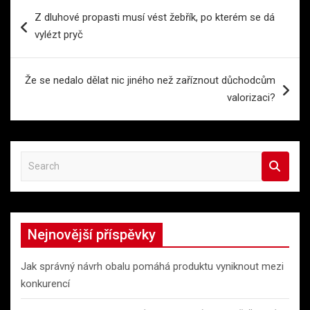
Navigace
Z dluhové propasti musí vést žebřík, po kterém se dá
pro
vylézt pryč
příspěvek
Že se nedalo dělat nic jiného než zaříznout důchodcům
valorizaci?
S
e
a
r
c
Nejnovější příspěvky
h
Jak správný návrh obalu pomáhá produktu vyniknout mezi
konkurencí