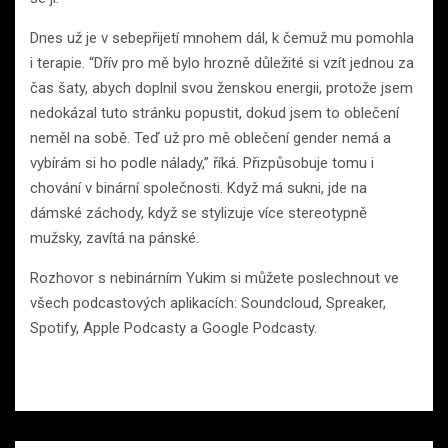
Dnes už je v sebepřijetí mnohem dál, k čemuž mu pomohla
i terapie. “Dřív pro mě bylo hrozně důležité si vzít jednou za
čas šaty, abych doplnil svou ženskou energii, protože jsem
nedokázal tuto stránku popustit, dokud jsem to oblečení
neměl na sobě. Teď už pro mě oblečení gender nemá a
vybírám si ho podle nálady,” říká. Přizpůsobuje tomu i
chování v binární společnosti. Když má sukni, jde na
dámské záchody, když se stylizuje více stereotypně
mužsky, zavítá na pánské.
Rozhovor s nebinárním Yukim si můžete poslechnout ve
všech podcastových aplikacích: Soundcloud, Spreaker,
Spotify, Apple Podcasty a Google Podcasty.