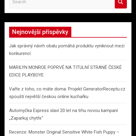
e
a
r
c
Nejnovější příspěvky
h
Jak správný návrh obalu pomáhá produktu vyniknout mezi
konkurencí
MARILYN MONROE POPRVÉ NA TITULNÍ STRANĚ ČESKÉ
EDICE PLAYBOYE
Vařte z toho, co máte doma: Projekt GeneratorReceptu.cz
spouští největší českou online kuchařku
Automyčka Express slaví 20 let na trhu novou kampaní
„Zaparkuj chytře“
Recenze: Monster Original Sensitive White Fish Puppy –