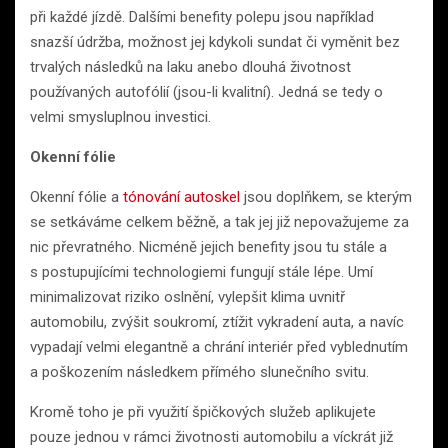
při každé jízdě. Dalšími benefity polepu jsou například
snazší údržba, možnost jej kdykoli sundat či vyměnit bez
trvalých následků na laku anebo dlouhá životnost
používaných autofólií (jsou-li kvalitní). Jedná se tedy o
velmi smysluplnou investici.
Okenní fólie
Okenní fólie a
tónování autoskel
jsou doplňkem, se kterým
se setkáváme celkem běžně, a tak jej již nepovažujeme za
nic převratného. Nicméně jejich benefity jsou tu stále a
s postupujícími technologiemi fungují stále lépe. Umí
minimalizovat riziko oslnění, vylepšit klima uvnitř
automobilu, zvýšit soukromí, ztížit vykradení auta, a navíc
vypadají velmi elegantně a chrání interiér před vyblednutím
a poškozením následkem přímého slunečního svitu.
Kromě toho je při využití špičkových služeb aplikujete
pouze jednou v rámci životnosti automobilu a víckrát již