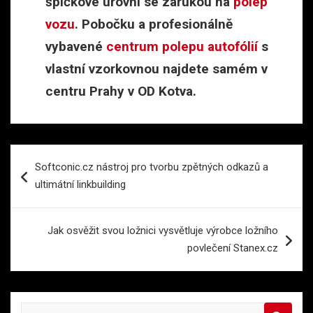
špičkové úrovni se zárukou na
polep
vozu
. Pobočku a profesionálně
vybavené
centrum polepu autofólií
s
vlastní vzorkovnou najdete samém v
centru Prahy v OD Kotva.
Navigace
Softconic.cz nástroj pro tvorbu zpětných odkazů a
pro
ultimátní linkbuilding
příspěvek
Jak osvěžit svou ložnici vysvětluje výrobce ložního
povlečení Stanex.cz
S