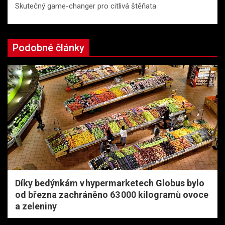
Skutečný game-changer pro citlivá štěňata
Podobné články
Díky bedýnkám v hypermarketech Globus bylo
od března zachráněno 63 000 kilogramů ovoce
a zeleniny