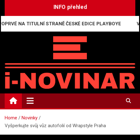
Skip
INFO přehled
to
content
NA TITULNÍ STRANĚ ČESKÉ EDICE PLAYBOYE
Vařte z 
i-NOVINÁŘ
Mediální komunikace a press relations
Home
Novinky
Vyšperkujte svůj vůz autofolií od Wrapstyle Praha