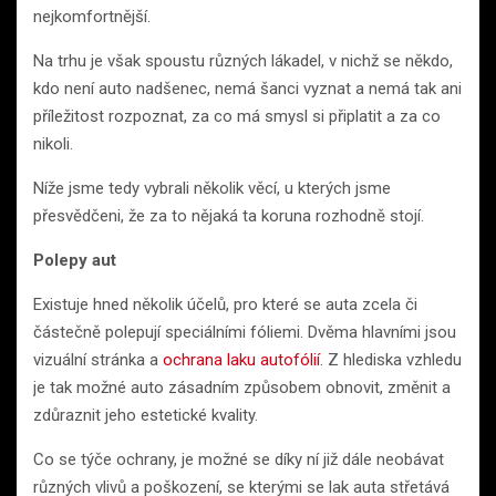
nejkomfortnější.
Na trhu je však spoustu různých lákadel, v nichž se někdo,
kdo není auto nadšenec, nemá šanci vyznat a nemá tak ani
příležitost rozpoznat, za co má smysl si připlatit a za co
nikoli.
Níže jsme tedy vybrali několik věcí, u kterých jsme
přesvědčeni, že za to nějaká ta koruna rozhodně stojí.
Polepy aut
Existuje hned několik účelů, pro které se auta zcela či
částečně polepují speciálními fóliemi. Dvěma hlavními jsou
vizuální stránka a
ochrana laku autofólií
. Z hlediska vzhledu
je tak možné auto zásadním způsobem obnovit, změnit a
zdůraznit jeho estetické kvality.
Co se týče ochrany, je možné se díky ní již dále neobávat
různých vlivů a poškození, se kterými se lak auta střetává