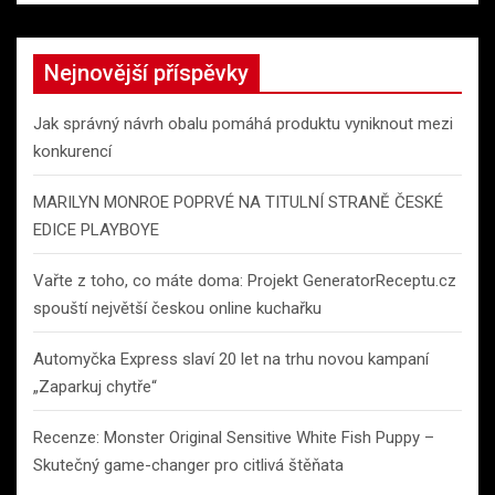
a
r
c
Nejnovější příspěvky
h
Jak správný návrh obalu pomáhá produktu vyniknout mezi
konkurencí
MARILYN MONROE POPRVÉ NA TITULNÍ STRANĚ ČESKÉ
EDICE PLAYBOYE
Vařte z toho, co máte doma: Projekt GeneratorReceptu.cz
spouští největší českou online kuchařku
Automyčka Express slaví 20 let na trhu novou kampaní
„Zaparkuj chytře“
Recenze: Monster Original Sensitive White Fish Puppy –
Skutečný game-changer pro citlivá štěňata