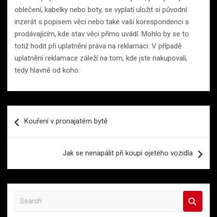
oblečení, kabelky nebo boty, se vyplatí uložit si původní
inzerát s popisem věci nebo také vaši korespondenci s
prodávajícím, kde stav věci přímo uvádí. Mohlo by se to
totiž hodit při uplatnění práva na reklamaci. V případě
uplatnění reklamace záleží na tom, kde jste nakupovali,
tedy hlavně od koho.
Navigace
Kouření v pronajatém bytě
pro
příspěvek
Jak se nenapálit při koupi ojetého vozidla
S
e