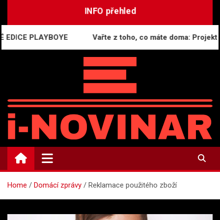
Skip
INFO přehled
to
content
E PLAYBOYE
Vařte z toho, co máte doma: Projekt Genera
i-NOVINÁŘ
Mediální komunikace a press relations
Home
Domácí zprávy
Reklamace použitého zboží