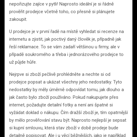
nepořizujte zajíce v pytli! Naprosto ideální je si řádně
prověřit prodejce včetně toho, co přesně si plánujete
zakoupit.
U prodejce je v první řadě na místě vyhledat si recenze na
internetu a zjistit, jak poctivý daný člověk je, případně jak
řeší reklamace. To se vám zadaří většinou u firmy, ale v
případě soukromého a třeba i jednorázového prodejce to
už půjde hůře.
Nejrpve si zboží pečlivě prohlédněte a nechte si od
prodejce popsat a ukázat všechny jeho nedostatky. Tyto
nedostatky by měly úměrně odpovídat tomu, jak dlouho a
jak často bylo zboží používáno. Pokud nakupujete přes
internet, požadujte detailní fotky a není ani špatné si
vyžádat doklad o nákupu. Čím dražší zboží je, tím opatrnější
by mělo prověřování stavu být. Naprosto nejlepší je sepsat
si kupní smlouvu, která stav zboží v době prodeje bude
detailně popisovat. Ale i u věcí běžnějších, jako je například