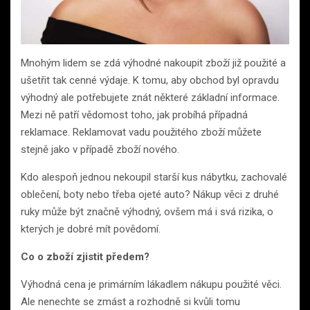
Mnohým lidem se zdá výhodné nakoupit zboží již použité a
ušetřit tak cenné výdaje. K tomu, aby obchod byl opravdu
výhodný ale potřebujete znát některé základní informace.
Mezi ně patří vědomost toho, jak probíhá případná
reklamace. Reklamovat vadu použitého zboží můžete
stejně jako v případě zboží nového.
Kdo alespoň jednou nekoupil starší kus nábytku, zachovalé
oblečení, boty nebo třeba ojeté auto? Nákup věci z druhé
ruky může být značně výhodný, ovšem má i svá rizika, o
kterých je dobré mít povědomí.
Co o zboží zjistit předem?
Výhodná cena je primárním lákadlem nákupu použité věci.
Ale nenechte se zmást a rozhodně si kvůli tomu