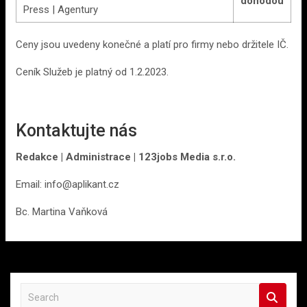
dohodou
Press | Agentury
Ceny jsou uvedeny konečné a platí pro firmy nebo držitele IČ.
Ceník Služeb je platný od 1.2.2023.
Kontaktujte nás
Redakce | Administrace | 123jobs Media s.r.o.
Email: info@aplikant.cz
ㅤBc. Martina Vaňková
S