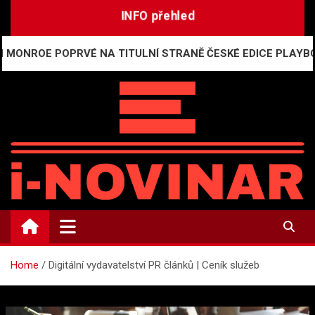
Skip
INFO přehled
to
content
E POPRVÉ NA TITULNÍ STRANĚ ČESKÉ EDICE PLAYBOYE
i-NOVINÁŘ
Mediální komunikace a press relations
Home
Digitální vydavatelství PR článků | Ceník služeb