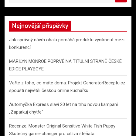
e
a
r
c
Nejnovější příspěvky
h
Jak správný návrh obalu pomáhá produktu vyniknout mezi
konkurencí
MARILYN MONROE POPRVÉ NA TITULNÍ STRANĚ ČESKÉ
EDICE PLAYBOYE
Vařte z toho, co máte doma: Projekt GeneratorReceptu.cz
spouští největší českou online kuchařku
Automyčka Express slaví 20 let na trhu novou kampaní
„Zaparkuj chytře“
Recenze: Monster Original Sensitive White Fish Puppy –
Skutečný game-changer pro citlivá štěňata