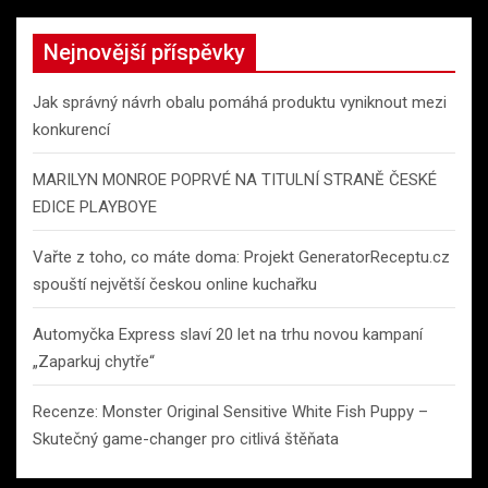
r
c
Nejnovější příspěvky
h
Jak správný návrh obalu pomáhá produktu vyniknout mezi
konkurencí
MARILYN MONROE POPRVÉ NA TITULNÍ STRANĚ ČESKÉ
EDICE PLAYBOYE
Vařte z toho, co máte doma: Projekt GeneratorReceptu.cz
spouští největší českou online kuchařku
Automyčka Express slaví 20 let na trhu novou kampaní
„Zaparkuj chytře“
Recenze: Monster Original Sensitive White Fish Puppy –
Skutečný game-changer pro citlivá štěňata