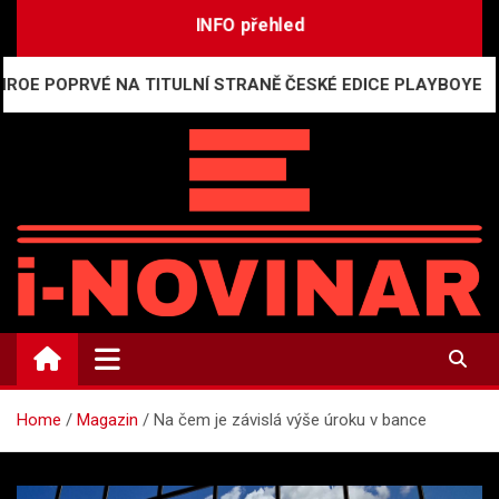
Skip
INFO přehled
to
content
OPRVÉ NA TITULNÍ STRANĚ ČESKÉ EDICE PLAYBOYE
V
i-NOVINÁŘ
Mediální komunikace a press relations
Home
Magazin
Na čem je závislá výše úroku v bance