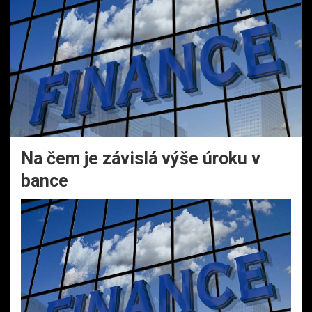
Na čem je závislá výše úroku v
bance