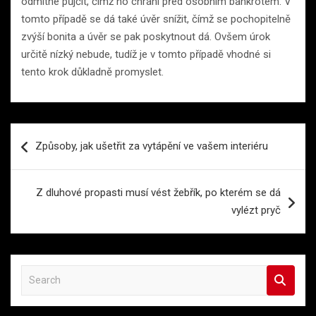
odmítne půjčit, čímž ho chrání před osobním bankrotem. V
tomto případě se dá také úvěr snížit, čímž se pochopitelně
zvýší bonita a úvěr se pak poskytnout dá. Ovšem úrok
určitě nízký nebude, tudíž je v tomto případě vhodné si
tento krok důkladně promyslet.
Navigace
Způsoby, jak ušetřit za vytápění ve vašem interiéru
pro
příspěvek
Z dluhové propasti musí vést žebřík, po kterém se dá
vylézt pryč
S
e
a