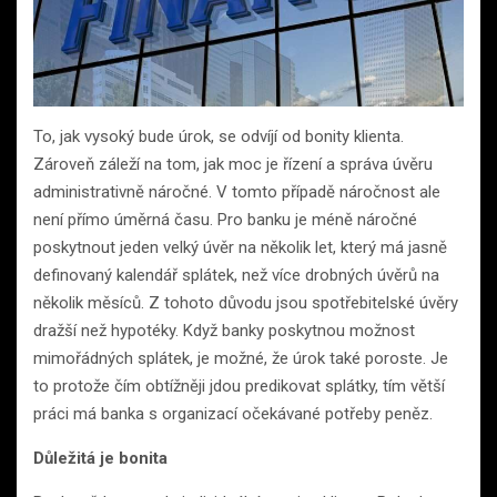
To, jak vysoký bude úrok, se odvíjí od bonity klienta.
Zároveň záleží na tom, jak moc je řízení a správa úvěru
administrativně náročné. V tomto případě náročnost ale
není přímo úměrná času. Pro banku je méně náročné
poskytnout jeden velký úvěr na několik let, který má jasně
definovaný kalendář splátek, než více drobných úvěrů na
několik měsíců. Z tohoto důvodu jsou spotřebitelské úvěry
dražší než hypotéky. Když banky poskytnou možnost
mimořádných splátek, je možné, že úrok také poroste. Je
to protože čím obtížněji jdou predikovat splátky, tím větší
práci má banka s organizací očekávané potřeby peněz.
Důležitá je bonita