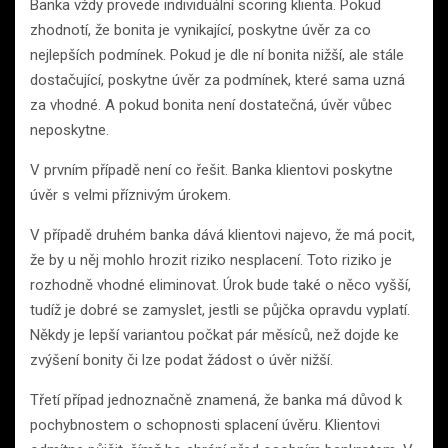
Banka vždy provede individuální scoring klienta. Pokud
zhodnotí, že bonita je vynikající, poskytne úvěr za co
nejlepších podmínek. Pokud je dle ní bonita nižší, ale stále
dostačující, poskytne úvěr za podmínek, které sama uzná
za vhodné. A pokud bonita není dostatečná, úvěr vůbec
neposkytne.
V prvním případě není co řešit. Banka klientovi poskytne
úvěr s velmi příznivým úrokem.
V případě druhém banka dává klientovi najevo, že má pocit,
že by u něj mohlo hrozit riziko nesplacení. Toto riziko je
rozhodně vhodné eliminovat. Úrok bude také o něco vyšší,
tudíž je dobré se zamyslet, jestli se půjčka opravdu vyplatí.
Někdy je lepší variantou počkat pár měsíců, než dojde ke
zvýšení bonity či lze podat žádost o úvěr nižší.
Třetí případ jednoznačně znamená, že banka má důvod k
pochybnostem o schopnosti splacení úvěru. Klientovi